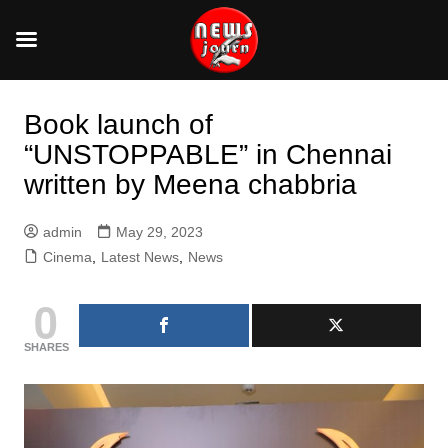
Skip
to
Book launch of
content
“UNSTOPPABLE” in Chennai
written by Meena chabbria
admin
May 29, 2023
Cinema
,
Latest News
,
News
0
SHARES