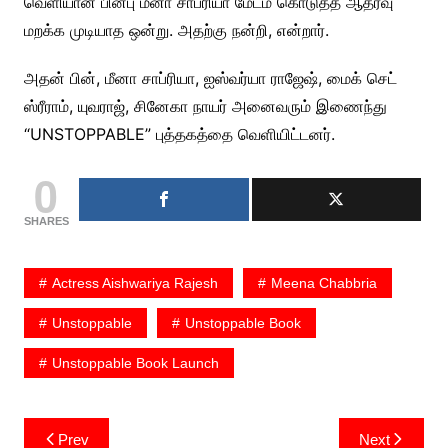
வெளியான பின்பு மீனா சாப்ரியா மேடம் கொடுத்த ஆதரவு
மறக்க முடியாத ஒன்று. அதற்கு நன்றி, என்றார்.
அதன் பின், மீனா சாப்ரியா, ஐஸ்வர்யா ராஜேஷ், மைக் செட்
ஸ்ரீராம், யுவராஜ், சினேகா நாயர் அனைவரும் இணைந்து
“UNSTOPPABLE” புத்தகத்தை வெளியிட்டனர்.
0
SHARES
Actress Aishwariya Rajesh
Meena Chabbria
Unstoppable
Unstoppable Book
Unstoppable Book Launch
Post
Prev
Next