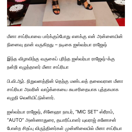
மீனா சாப்ரியாவை பார்க்கும்போது எனக்கு என் அன்னையின்
நினைவு தான் வருகிறது – நடிகை ஐஸ்வர்யா ராஜேஷ்
இந்த விழாவிற்கு வருகைப் புரிந்த ஐஸ்வர்யா ராஜேஷ்-க்கு
நன்றி எழுத்தாளர் மீனா சாப்ரியா
பி.வி.ஆர். நிறுவனத்தின் தெற்கு மண்டலத் தலைவரான மீனா
சாப்ரியா அவரின் வாழ்க்கையை சுயசரிதையாக புத்தகமாக
எழுதி வெளியிட்டுள்ளார்.
ஐஸ்வர்யா ராஜேஷ், சினேஹா நாயர், “MIC SET” ஸ்ரீராம்,
“AUTO” அண்ணாதுரை, தயாரிப்பாளர் யுவராஜ் கணேசன்
போன்ற சிறப்பு விருந்தினர்கள் முன்னிலையில் மீனா சாப்ரியா