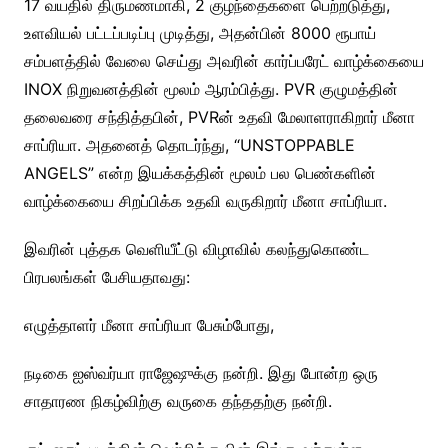
17 வயதில் திருமணமாகி, 2 குழந்தைகளை பெற்றடுத்து,
உளவியல் பட்டப்படிப்பு முடித்து, அதன்பின் 8000 ரூபாய்
சம்பளத்தில் வேலை செய்து அவரின் கார்ப்பரேட் வாழ்க்கையை
INOX நிறுவனத்தின் மூலம் ஆரம்பித்து. PVR குழுமத்தின்
தலைவரை சந்தித்தபின், PVRன் உதவி மேலாளராகிறார் மீனா
சாப்ரியா. அதனைத் தொடர்ந்து, “UNSTOPPABLE
ANGELS” என்ற இயக்கத்தின் மூலம் பல பெண்களின்
வாழ்க்கையை சிறப்பிக்க உதவி வருகிறார் மீனா சாப்ரியா.
இவரின் புத்தக வெளியீட்டு விழாவில் கலந்துகொண்ட
பிரபலங்கள் பேசியதாவது:
எழுத்தாளர் மீனா சாப்ரியா பேசும்போது,
நடிகை ஐஸ்வர்யா ராஜேஷுக்கு நன்றி. இது போன்ற ஒரு
சாதாரண நிகழ்விற்கு வருகை தந்ததற்கு நன்றி.