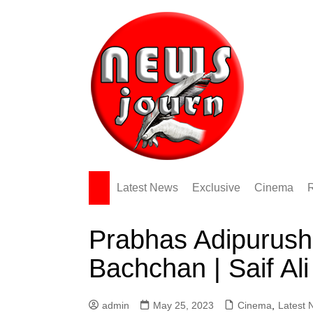
Skip
to
content
Latest News
Exclusive
Cinema
Prabhas Adipurush
Bachchan | Saif Ali
admin
May 25, 2023
Cinema
,
Latest 