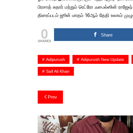
பிரசாத் சுதார் மற்றும் ரெட்ரோ ஃபைல்ஸின் ராஜே
திரைப்படம் ஜூன் மாதம் 16ஆம் தேதி உலகம் முழ
0
Share
SHARES
Adipurush
Adipurush New Update
Saif Ali Khan
Post
Prev
navigation