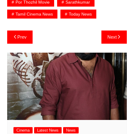
Por Thozhil Movie
Sarathkumar
Tamil Cinema News
Today News
Post
Prev
Next
navigation
Cinema
Latest News
News