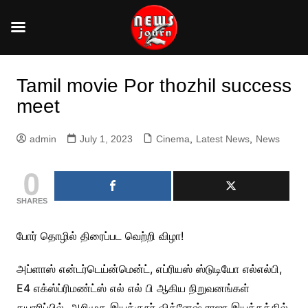
Skip
to
Tamil movie Por thozhil success
content
meet
admin
July 1, 2023
Cinema
,
Latest News
,
News
0
SHARES
போர் தொழில் திரைப்பட வெற்றி விழா!
அப்ளாஸ் என்டர்டெய்ன்மென்ட், எப்ரியஸ் ஸ்டுடியோ எல்எல்பி,
E4 எக்ஸ்ப்ரிமண்ட்ஸ் எல் எல் பி ஆகிய நிறுவனங்கள்
தயாரிப்பில், அறிமுக இயக்குநர் விக்னேஷ் ராஜா இயக்கத்தில்,