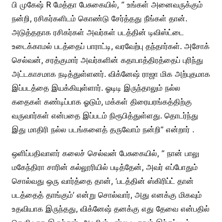
பி முகேஷ் R மேத்தா பேசுகையில், ” உங்கள் அனைவருக்கும்
நன்றி, ரசிகர்களிடம் கொண்டு சேர்த்தது நீங்கள் தான்.
அடுத்ததாக ரசிகர்கள் அவர்கள் படத்தின் டிவிஸ்ட்டை
உடைக்காமல் படத்தைப் பாராட்டி, வரவேற்பு தந்தார்கள். அசோக்
செல்வன், சரத்குமார் அவர்களின் கதாபாத்திரத்தைப் புரிந்து
அட்டகாசமாக நடித்துள்ளனர். விக்னேஷ் ராஜா மிக அற்புதமாக
இப்படத்தை இயக்கியுள்ளார். ஓடிடி இருந்தாலும் நல்ல
கதைகள் கண்டிப்பாக ஓடும், மக்கள் திரையரங்கத்திற்கு
வருவார்கள் என்பதை இப்படம் நிரூபித்துள்ளது. தொடர்ந்து
இது மாதிரி நல்ல படங்களைத் தருவோம் நன்றி” என்றார் .
ஒளிப்பதிவாளர் கலைச் செல்வன் பேசுகையில், ” நான் பாலு
மகேந்திரா சாரின் கல்லூரியில் படித்தேன், அவர் எப்போதும்
சொல்வது ஒரு வார்த்தை தான், ‘படத்தின் ஸ்கிரிப்ட் தான்
படத்தைத் தாங்கும்’ என்று சொல்வார், அது எனக்கு மிகவும்
உதவியாக இருந்தது, விக்னேஷ் தனக்கு எது தேவை என்பதில்