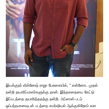
இயக்குநர் விக்னேஷ் ராஜா பேசுகையில், ” என்னோட முதல்
நன்றி தயாரிப்பாளர்களுக்கு தான். இந்தகதையை கேட்டு
இப்படத்தை தயாரித்ததற்கு நன்றி. அப்ளாஸ் படம்
ஒப்பந்தமானவுடன் படத்தை கமர்ஷியல் ஆக்குகிறோம் என