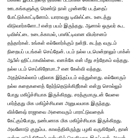
ஊடகங்களுக்கு ரெண்டு நாள் முன்னரே படத்தைப்
போட்டுக்காட்டினோம். யாராவது டிவிஸ்ட்டை உடைத்து
விடுவார்களோ..! என்ற பயம் இருந்தது. ஆனால் ஒருவர் கூட
டிவிஸ்ட்டை உடைக்காமல், பாஸிட்டிவான விமர்சனம்
தந்தார்கள். உங்கள் எல்லோர்க்கும் நன்றி. கடந்த வருடம்
நிறையப் படங்கள் செய்தேன். படம் நல்ல படமென்றாலும் பாக்ஸ்
ஆபீஸ் ஹிட்டாகவில்லை. எனக்கே என் மீது சந்தேகம் வந்தது.
நல்ல படம் செய்கிறோமா..? என கேள்வி வந்தது.
அதற்கெல்லாம் பதிலாக இந்தப்படம் வந்துள்ளது. எல்லோரும்
நல்ல கதைகளைத் தேர்ந்தெடுக்கிறீர்கள் என்று சொல்லும்
போது மகிழ்ச்சியாக இருக்கிறது. சரத்குமாருடன் வேலை
பார்த்தது மிக மகிழ்ச்சியான அனுபவமாக இருந்தது.
விக்னேஷ் ராஜாவை அனைவரும் பாராட்டுவதைக்
கேட்கும்போது, நண்பனாக மிக மகிழ்ச்சியாக இருக்கிறது.
அவனோடு குறும்பட காலத்திலிருந்து பழகி வருகிறேன், தான்
என்ன எடுக்கிறோம் என்பதில் தெளிவாக இருப்பான். அவன்