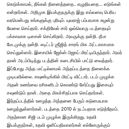
கெடுக்காமல், நீங்கள் நினைத்ததை.. எழுதியதை… எடுங்கள்
என்றார்கள். அறிமுக இயக்குநருக்கு இது எவ்வளவு பெரிய
வரமென்பது உங்களுக்கு புரியும். யுவராஜ் பம்பரமாக சுழன்று
வேலை செய்தார். சக்திவேல் சார் ஒவ்வொரு படத்தையும்
பக்காவாக டிசைன் செய்கிறார். அவருக்கு நன்றி. தீபா
மேடமுக்கு நன்றி. எடிட்டர் ஶ்ரீஜித் சாரங் மிக அட்டகாசமாக
செய்துள்ளார். இசையில் ஜேக்ஸ் பிஜாய் மிரட்டியிருந்தார். அவர்
தான் அடம்பிடித்து படத்தின் கடைசியில் பாட்டு வைத்தார்.
இப்போது அந்த பாட்டில்லாமல் அந்தப்படத்தை நினைக்க
முடியவில்லை. சவுண்டிங்கில் மிரட்டி விட்டார். படம் முழுக்க
அதன் உணர்வை ரசிகனிடம் கொண்டு சேர்ப்பது இசையும்
சவுண்டும் தான். அதை மிகச்சிறப்பாக செய்தார்கள்.
இந்தப்படத்தில் உழைத்த அத்தனை பேரும் கடுமையாக
உழைத்துள்ளார்கள். படத்தை 2010 ல் நடப்பதாக எடுத்தோம்.
அதற்கான சிஜி படம் முழுக்க இருக்கிறது. உதவி
இயக்குநர்கள், உதவி ஒளிப்பதிவாளர்கள் எல்லோருக்கும்