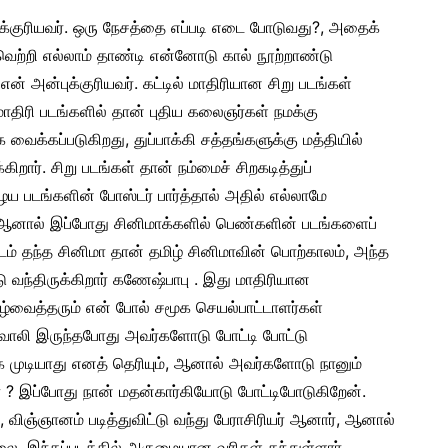
துக்குரியவர். ஒரு நேசத்தை எப்படி எடை போடுவது?, அதைக்
, வெற்றி எல்லாம் தாண்டி என்னோடு கால் நூற்றாண்டு
ன் அன்புக்குரியவர். கட்டில் மாதிரியான சிறு படங்கள்
மாதிரி படங்களில் தான் புதிய கலைஞர்கள் நமக்கு
க்க வைக்கப்படுகிறது, துப்பாக்கி சத்தங்களுக்கு மத்தியில்
ிறார். சிறு படங்கள் தான் நம்மைச் சிறகடித்துப்
ய படங்களின் போஸ்டர் பார்த்தால் அதில் எல்லாமே
ள் ஆனால் இப்போது சினிமாக்களில் பெண்களின் படங்களைப்
டம் தந்த சினிமா தான் தமிழ் சினிமாவின் பொற்காலம், அந்த
ு வந்திருக்கிறார் கணேஷ்பாபு . இது மாதிரியான
ிழ்வைத்தரும் என் போல் சமூக செயல்பாட்டாளர்கள்
ாலி இருந்தபோது அவர்களோடு போட்டி போட்டு
முடியாது எனத் தெரியும், ஆனால் அவர்களோடு நானும்
ா ? இப்போது நான் மதன்கார்கியோடு போட்டிபோடுகிறேன்.
விஞ்ஞானம் படித்துவிட்டு வந்து பேராசிரியர் ஆனார், ஆனால்
ை. இந்தப்படத்தில் அருமையான வரிகள் தந்துள்ளார்.