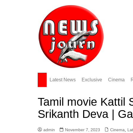
Skip
to
content
Latest News
Exclusive
Cinema
Tamil movie Kattil 
Srikanth Deva | G
admin
November 7, 2023
Cinema
,
La