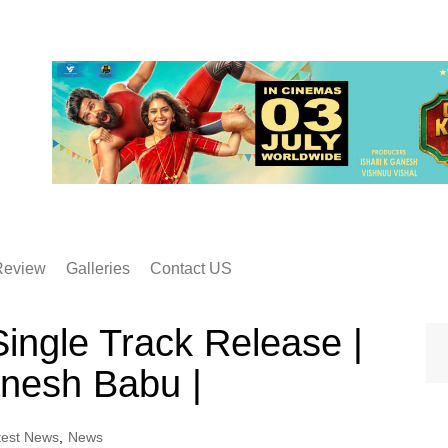
Review
Galleries
Contact US
Single Track Release |
anesh Babu |
test News
,
News