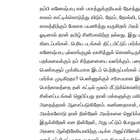
தம்பி கணேஷ்பாபு என் பாசத்துக்குரியவர் நேசத்
காலம் காட்டிக்கொடுத்து விடும். நேரம், தோல்வி
காலத்திற்கும் மேலாக பயணித்து வருகிறார் அவர் எ
ஓடினால் தான் தமிழ் சினிமாவிற்கு நல்லது. இது 
கிடைப்பார்கள். பெரிய படங்கள் திட்டமிட்டுப் பார்
கணேஷ்பாபு புல்லாங்குழல் வாசித்துக் கொண்டிருக்க
பறக்கவைக்கும் நம் சிந்தனையை வளர்க்கும். பழை
பெண்களும் முக்கியமாக இடம் பெற்றிருப்பார்க
பார்க்க முடிகிறதா? பெண்ணுக்குச் சரிசமமான இ
பொற்காலத்தை தன் கட்டில் மூலம் மீட்டுக்கொண்ட
சின்னப்படங்கள் ஜெயிப்பது தான் மக்களுக்கு மக
அதைத்தான் ஆசைப்படுகிறோம். கண்ணதாசன், வ
அவர்களோடு நான் நின்றேன் அவர்களை ஜெயிக்க 
இருக்கிறேன் என நின்றேன், அது மட்டும் போதும
அவரை ஆஸ்திரேலியாவிற்கு படிக்க அனுப்பினேன், 
எனக்குப் போட்டியாக வருவார் என நினைக்கவில்ல