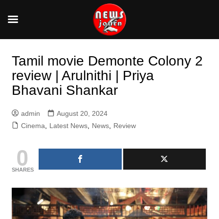
Skip
to
Tamil movie Demonte Colony 2
content
review | Arulnithi | Priya
Bhavani Shankar
admin
August 20, 2024
Cinema
,
Latest News
,
News
,
Review
0
SHARES