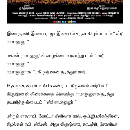
இசைஞானி இளையராஜா இசையில் உருவாகியுள்ள படம் ” ஸ்ரீ
ராமானுஜர் ”
மகான் ராமானுஜரின் வாழ்க்கை வரலாற்று படம் ” ஸ்ரீ
ராமானுஜர் ”
ராமானுஜராக T. கிருஷ்ணன் நடித்துள்ளார்.
Hyagreeva cine Arts என்ற பட நிறுவனம் சார்பில் T.
கிருஷ்ணன் திரைக்கதை அமைத்து ராமானுஜராக நடித்து
தயாரித்துள்ள படம் ” ஸ்ரீ ராமானுஜர் ”
மற்றும் ராதாரவி, கோட்டா சீனிவாச ராவ், ஒய்.ஜி.மகேந்திரன்,
நிழல்கள் ரவி, ஸ்ரீமன், அனு கிருஷ்ணா, காயத்ரி, சோனியா