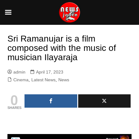
Skip
to
Sri Ramanujar is a film
content
composed with the music of
musician Ilayaraja
admin
April 17, 2023
Cinema
,
Latest News
,
News
0
SHARES