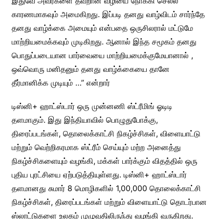
இதுவே அவர்களை தவறான வழியை நோக்கி செல்ல
காரணமாகவும் அமைகிறது. இப்படி தனது வாழ்விடம் சார்ந்தே
தனது வாழ்க்கை அமையும் என்பதை ஒருசிலரால் மட்டுமே
மாற்றியமைக்கவும் முடிகிறது. ஆனால் இந்த சமூகம் தனது
பொதுப்படையான பார்வையை மாற்றியமைக்குமேயானால் ,
ஒவ்வொரு மனிதனும் தனது வாழ்க்கையை தானே
தீர்மானிக்க முடியும் …” என்றார்
டிஸ்னி+ ஹாட்ஸ்டார் ஒரு முன்னணி ஸ்ட்ரீமிங் ஓடிடி
தளமாகும். இது இந்தியாவில் பொழுதுபோக்கு,
திரைப்படங்கள், தொலைக்காட்சி நிகழ்ச்சிகள், விளையாட்டு
மற்றும் வெற்றிகரமாக ஸ்ட்ரீம் செய்யும் மற்ற அனைத்து
நிகழ்ச்சிகளையும் வழங்கி, மக்கள் பார்க்கும் விதத்தில் ஒரு
புதிய புரட்சியை ஏற்படுத்தியுள்ளது. டிஸ்னி+ ஹாட்ஸ்டார்
தளமானது சுமார் 8 மொழிகளில் 1,00,000 தொலைக்காட்சி
நிகழ்ச்சிகள், திரைப்படங்கள் மற்றும் விளையாட்டு தொடர்பான
ஸ்லாட்டுகளை உலகம் முழுவதிலிருந்து வழங்கி வருகிறது.