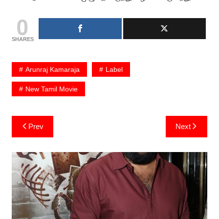
0
SHARES
Arunraj Kamaraja
Label
New Tamil Movie
Post
Prev
Next
navigation