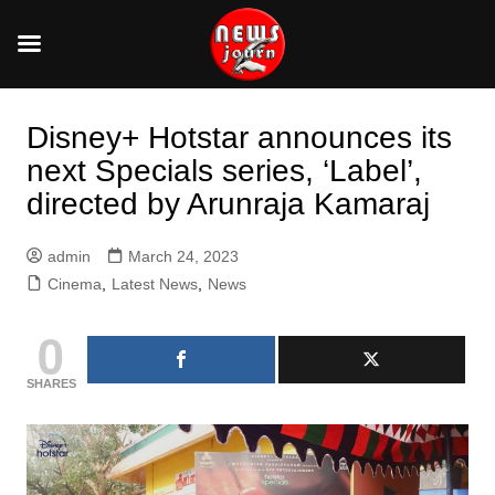
Skip
to
Disney+ Hotstar announces its
content
next Specials series, ‘Label’,
directed by Arunraja Kamaraj
admin
March 24, 2023
Cinema
,
Latest News
,
News
0
SHARES